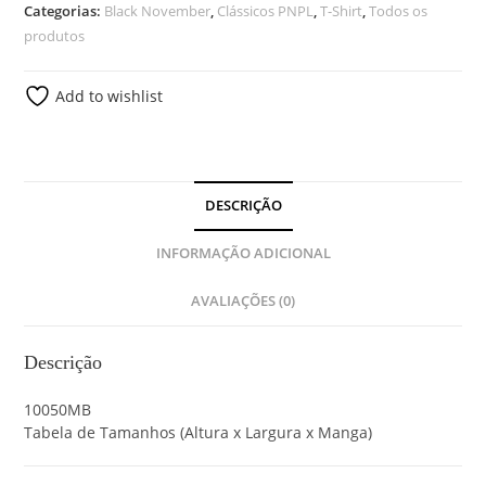
Categorias:
Black November
,
Clássicos PNPL
,
T-Shirt
,
Todos os
produtos
Add to wishlist
DESCRIÇÃO
INFORMAÇÃO ADICIONAL
AVALIAÇÕES (0)
Descrição
10050MB
Tabela de Tamanhos (Altura x Largura x Manga)