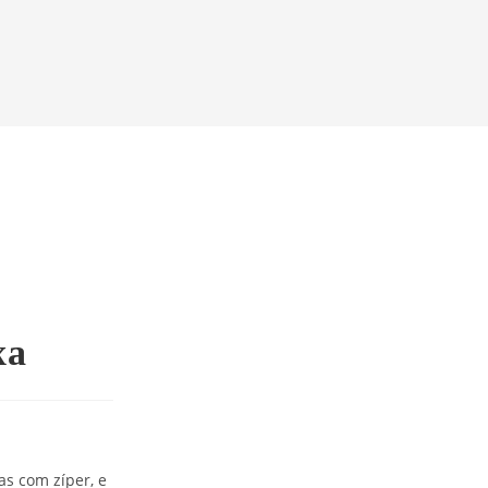
xa
as com zíper, e