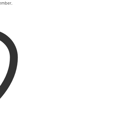
vember
,