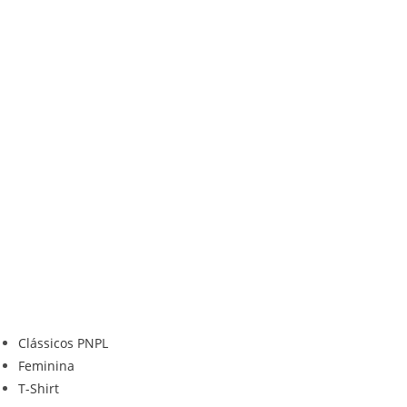
Ir
para
o
conteúdo
Clássicos PNPL
Feminina
T-Shirt